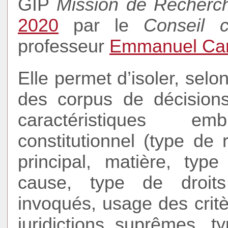
GIP
Mission de Recherch
2020
par le
Conseil co
professeur
Emmanuel Car
Elle permet d’isoler, sel
des corpus de décision
caractéristiques e
constitutionnel (type de
principal, matière, type
cause, type de droits 
invoqués, usage des crit
juridictions suprêmes, t