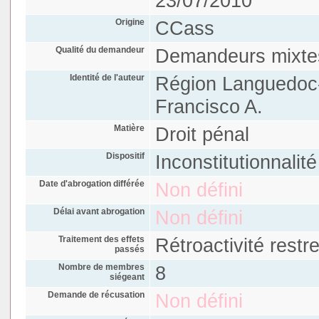
23/07/2010
Origine
CCass
Qualité du demandeur
Demandeurs mixte
Identité de l'auteur
Région Languedoc-
Francisco A.
Matière
Droit pénal
Dispositif
Inconstitutionnalit
Date d'abrogation différée
Non défini
Délai avant abrogation
Non défini
Traitement des effets
Rétroactivité restre
passés
Nombre de membres
8
siégeant
Demande de récusation
Non défini