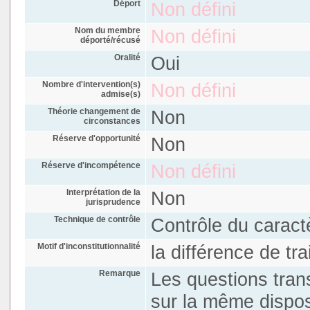
Déport
Non défini
Nom du membre
Non défini
déporté/récusé
Oralité
Oui
Nombre d'intervention(s)
Non défini
admise(s)
Théorie changement de
Non
circonstances
Réserve d'opportunité
Non
Réserve d'incompétence
Non défini
Interprétation de la
Non
jurisprudence
Technique de contrôle
Contrôle du caractè
Motif d'inconstitutionnalité
la différence de tra
Remarque
Les questions tran
sur la même disposi