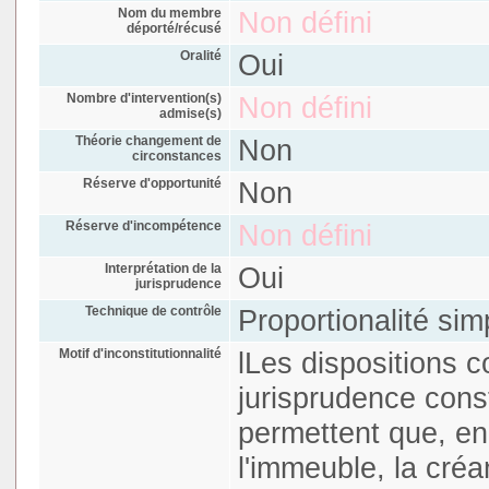
Nom du membre
Non défini
déporté/récusé
Oralité
Oui
Nombre d'intervention(s)
Non défini
admise(s)
Théorie changement de
Non
circonstances
Réserve d'opportunité
Non
Réserve d'incompétence
Non défini
Interprétation de la
Oui
jurisprudence
Technique de contrôle
Proportionalité sim
Motif d'inconstitutionnalité
lLes dispositions c
jurisprudence cons
permettent que, en
l'immeuble, la créa