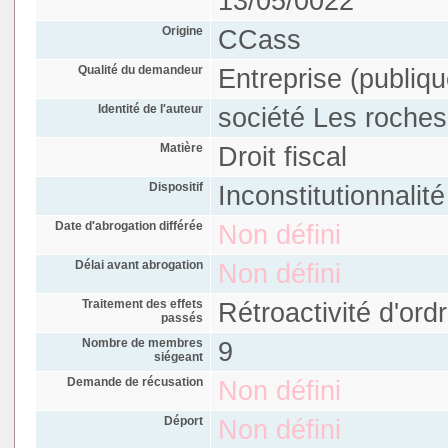
13/05/0022
Origine
CCass
Qualité du demandeur
Entreprise (publiqu
Identité de l'auteur
société Les roche
Matière
Droit fiscal
Dispositif
Inconstitutionnalit
Date d'abrogation différée
Non défini
Délai avant abrogation
Non défini
Traitement des effets
Rétroactivité d'ord
passés
Nombre de membres
9
siégeant
Demande de récusation
Non défini
Déport
Non défini