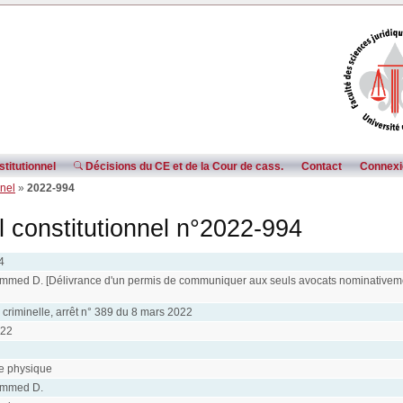
titutionnel
Décisions du CE et de la Cour de cass.
Contact
Connexi
nnel
»
2022-994
l constitutionnel n°2022-994
4
med D. [Délivrance d'un permis de communiquer aux seuls avocats nominativeme
criminelle, arrêt n° 389 du 8 mars 2022
022
e physique
ammed D.