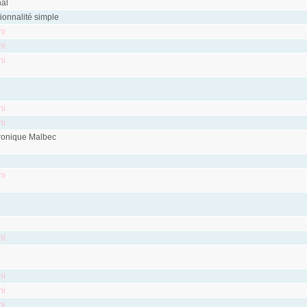
nal
tionnalité simple
ni
ni
ni
ni
ni
onique Malbec
ni
ni
ni
ni
ni