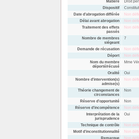
Matière
Droit pé
Dispositif
Constitu
Date d'abrogation différée
Non défi
Délai avant abrogation
Non défi
Traitement des effets
Non défi
passés
Nombre de membres
7
siégeant
Demande de récusation
Non défi
Déport
Non défi
Nom du membre
Mme Vér
déporté/récusé
Oralité
Oui
Nombre d'intervention(s)
Non défi
admise(s)
Théorie changement de
Non
circonstances
Réserve d'opportunité
Non
Réserve d'incompétence
Non défi
Interprétation de la
Oui
jurisprudence
Technique de contrôle
Non défi
Motif d'inconstitutionnalité
Non défi
Remarque
Non défi