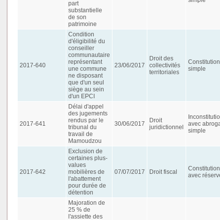
part
substantielle
de son
patrimoine
Condition
d'éligibilité du
conseiller
communautaire
Droit des
représentant
Constitution
2017-640
23/06/2017
collectivités
une commune
simple
territoriales
ne disposant
que d'un seul
siège au sein
d'un EPCI
Délai d'appel
des jugements
Inconstituti
rendus par le
Droit
2017-641
30/06/2017
avec abroga
tribunal du
juridictionnel
simple
travail de
Mamoudzou
Exclusion de
certaines plus-
values
Constitution
2017-642
mobilières de
07/07/2017
Droit fiscal
avec réserv
l'abattement
pour durée de
détention
Majoration de
25 % de
l'assiette des