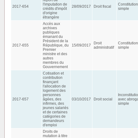
l'imputation de
Constitution
2017-654
28/09/2017
Droit fiscal
crédits d'impôt
simple
d'origine
étrangère
Accès aux
archives
publiques
émanant du
Président de la
Droit
Constitution
2017-655
République, du
15/09/2017
administratif
simple
Premier
ministre et des
autres
membres du
Gouvernement
Cotisation et
contribution
finançant
l'allocation de
logement des
personnes
Inconstituti
2017-657
âgées, des
03/10/2017
Droit social
avec abroga
infirmes, des
simple
jeunes salariés
et de certaines
catégories de
demandeurs
d'emploi
Droits de
mutation à titre