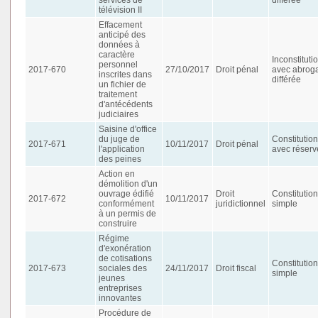
télévision II
Effacement
anticipé des
données à
caractère
Inconstituti
personnel
2017-670
27/10/2017
Droit pénal
avec abroga
inscrites dans
différée
un fichier de
traitement
d'antécédents
judiciaires
Saisine d'office
du juge de
Constitution
2017-671
10/11/2017
Droit pénal
l'application
avec réserv
des peines
Action en
démolition d'un
ouvrage édifié
Droit
Constitution
2017-672
10/11/2017
conformément
juridictionnel
simple
à un permis de
construire
Régime
d'exonération
de cotisations
Constitution
2017-673
sociales des
24/11/2017
Droit fiscal
simple
jeunes
entreprises
innovantes
Procédure de