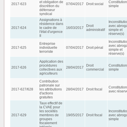
et obligation de
Constitution
2017-623
07/04/2017
Droit social
discrétion du
simple
défenseur
syndical
Assignations à
Inconstituti
résidence dans
Droit
avec abroga
2017-624
le cadre de
16/03/2017
administratif
simple et
l'état d'urgence
réserve(s)
II
Inconstituti
Entreprise
avec abroga
2017-625
individuelle
07/04/2017
Droit pénal
simple et
terroriste
réserve(s)
Application des
procédures
Droit
Constitution
2017-626
28/04/2017
collectives aux
commercial
simple
agriculteurs
Contribution
patronale sur
Constitution
2017-627/628
les attributions
28/04/2017
Droit fiscal
avec réserv
d'actions
gratuites
Taux effectif de
la CVAE pour
les sociétés
Inconstituti
2017-629
membres de
19/05/2017
Droit fiscal
avec abroga
groupes
simple
fiscalement
intégrés