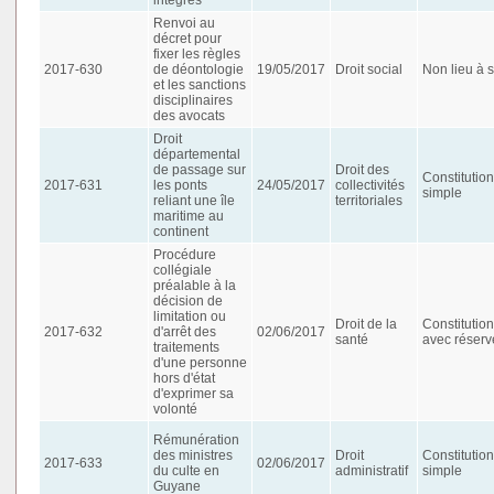
Renvoi au
décret pour
fixer les règles
2017-630
de déontologie
19/05/2017
Droit social
Non lieu à s
et les sanctions
disciplinaires
des avocats
Droit
départemental
de passage sur
Droit des
Constitution
2017-631
les ponts
24/05/2017
collectivités
simple
reliant une île
territoriales
maritime au
continent
Procédure
collégiale
préalable à la
décision de
limitation ou
Droit de la
Constitution
2017-632
d'arrêt des
02/06/2017
santé
avec réserv
traitements
d'une personne
hors d'état
d'exprimer sa
volonté
Rémunération
des ministres
Droit
Constitution
2017-633
02/06/2017
du culte en
administratif
simple
Guyane