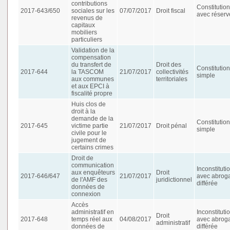
contributions
Constitution
2017-643/650
sociales sur les
07/07/2017
Droit fiscal
avec réserv
revenus de
capitaux
mobiliers
particuliers
Validation de la
compensation
du transfert de
Droit des
Constitution
2017-644
la TASCOM
21/07/2017
collectivités
simple
aux communes
territoriales
et aux EPCI à
fiscalité propre
Huis clos de
droit à la
demande de la
Constitution
2017-645
victime partie
21/07/2017
Droit pénal
simple
civile pour le
jugement de
certains crimes
Droit de
communication
Inconstituti
aux enquêteurs
Droit
2017-646/647
21/07/2017
avec abroga
de l'AMF des
juridictionnel
différée
données de
connexion
Accès
administratif en
Inconstituti
Droit
2017-648
temps réel aux
04/08/2017
avec abroga
administratif
données de
différée