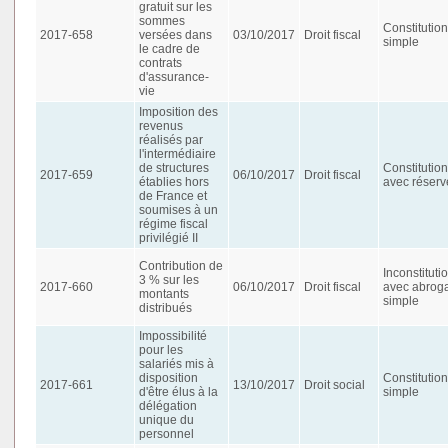
gratuit sur les
sommes
Constitution
2017-658
versées dans
03/10/2017
Droit fiscal
simple
le cadre de
contrats
d'assurance-
vie
Imposition des
revenus
réalisés par
l'intermédiaire
de structures
Constitution
2017-659
06/10/2017
Droit fiscal
établies hors
avec réserv
de France et
soumises à un
régime fiscal
privilégié II
Contribution de
Inconstituti
3 % sur les
2017-660
06/10/2017
Droit fiscal
avec abroga
montants
simple
distribués
Impossibilité
pour les
salariés mis à
disposition
Constitution
2017-661
13/10/2017
Droit social
d'être élus à la
simple
délégation
unique du
personnel