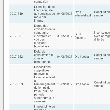
connexion
Extension de la
licence légale
Droit
Constitution
2017-649
aux services de
04/08/2017
administratif
simple
radio par
internet
Durée des
émissions de la
campagne
Inconstituti
Droit
2017-651
électorale en
31/05/2017
avec abroga
électoral
vue des
différée
élections
législatives
Délai de
consultation du
Constitution
2017-652
04/08/2017
Droit social
comité
simple
d'entreprise
Dispositions
supplétives
relatives au
travail effectif et
à
Constitution
2017-653
l'aménagement
15/09/2017
Droit social
simple
du temps de
travail sur une
période
supérieure à la
semaine
Impossibilité du
report de