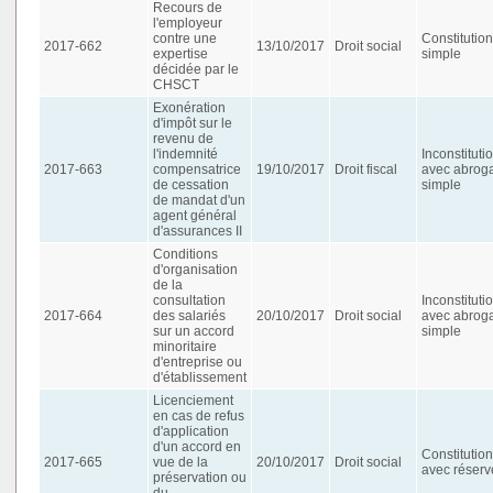
Recours de
l'employeur
contre une
Constitution
2017-662
13/10/2017
Droit social
expertise
simple
décidée par le
CHSCT
Exonération
d'impôt sur le
revenu de
l'indemnité
Inconstituti
2017-663
compensatrice
19/10/2017
Droit fiscal
avec abroga
de cessation
simple
de mandat d'un
agent général
d'assurances II
Conditions
d'organisation
de la
consultation
Inconstituti
2017-664
des salariés
20/10/2017
Droit social
avec abroga
sur un accord
simple
minoritaire
d'entreprise ou
d'établissement
Licenciement
en cas de refus
d'application
d'un accord en
Constitution
2017-665
vue de la
20/10/2017
Droit social
avec réserv
préservation ou
du