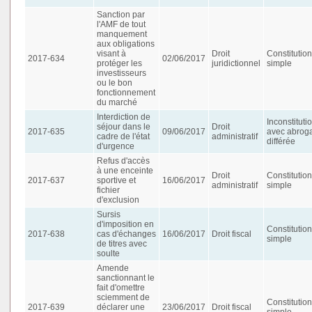
Sanction par
l'AMF de tout
manquement
aux obligations
visant à
Droit
Constitution
2017-634
02/06/2017
protéger les
juridictionnel
simple
investisseurs
ou le bon
fonctionnement
du marché
Interdiction de
Inconstituti
séjour dans le
Droit
2017-635
09/06/2017
avec abroga
cadre de l'état
administratif
différée
d'urgence
Refus d'accès
à une enceinte
Droit
Constitution
2017-637
sportive et
16/06/2017
administratif
simple
fichier
d'exclusion
Sursis
d'imposition en
Constitution
2017-638
cas d'échanges
16/06/2017
Droit fiscal
simple
de titres avec
soulte
Amende
sanctionnant le
fait d'omettre
sciemment de
Constitution
2017-639
déclarer une
23/06/2017
Droit fiscal
simple