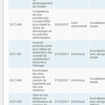
développement
de l'emploi
Compétence
du vice-
président du
Conseil d'État
Droit
Constitution
2017-666
pour établir la
20/10/2017
administratif
simple
charte de
déontologie de
la juridiction
administrative
Amende
proportionnelle
pour défaut de
Inconstituti
déclaration des
2017-667
27/10/2017
Droit fiscal
avec abroga
contrats de
simple
capitalisation
souscrits à
l'étranger
Exonération
des plus-
values de
Constitution
2017-668
cession de
27/10/2017
Droit fiscal
simple
logements par
des non
résidents
Taxe sur les
éditeurs et
Inconstituti
2017-669
distributeurs de
27/10/2017
Droit fiscal
avec abroga
services de
différée