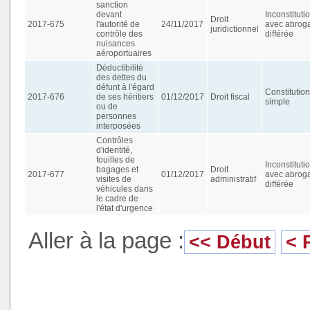
sanction
devant
Inconstituti
Droit
2017-675
l'autorité de
24/11/2017
avec abroga
juridictionnel
contrôle des
différée
nuisances
aéroportuaires
Déductibilité
des dettes du
défunt à l'égard
Constitution
2017-676
de ses héritiers
01/12/2017
Droit fiscal
simple
ou de
personnes
interposées
Contrôles
d'identité,
fouilles de
Inconstituti
bagages et
Droit
2017-677
01/12/2017
avec abroga
visites de
administratif
différée
véhicules dans
le cadre de
l'état d'urgence
Aller à la page :
<< Début
< 