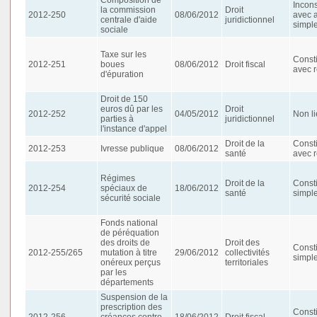
Incons
la commission
Droit
2012-250
08/06/2012
avec 
centrale d'aide
juridictionnel
simpl
sociale
Taxe sur les
Consti
2012-251
boues
08/06/2012
Droit fiscal
avec r
d'épuration
Droit de 150
euros dû par les
Droit
2012-252
04/05/2012
Non li
parties à
juridictionnel
l'instance d'appel
Droit de la
Consti
2012-253
Ivresse publique
08/06/2012
santé
avec r
Régimes
Droit de la
Consti
2012-254
spéciaux de
18/06/2012
santé
simpl
sécurité sociale
Fonds national
de péréquation
des droits de
Droit des
Consti
2012-255/265
mutation à titre
29/06/2012
collectivités
simpl
onéreux perçus
territoriales
par les
départements
Suspension de la
prescription des
Consti
2012-256
créances contre
18/06/2012
Droit fiscal