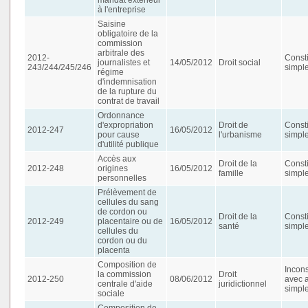
à l'entreprise
Saisine
obligatoire de la
commission
arbitrale des
2012-
Consti
journalistes et
14/05/2012
Droit social
243/244/245/246
simpl
régime
d'indemnisation
de la rupture du
contrat de travail
Ordonnance
d'expropriation
Droit de
Consti
2012-247
16/05/2012
pour cause
l'urbanisme
simpl
d'utilité publique
Accès aux
Droit de la
Consti
2012-248
origines
16/05/2012
famille
simpl
personnelles
Prélèvement de
cellules du sang
de cordon ou
Droit de la
Consti
2012-249
placentaire ou de
16/05/2012
santé
simpl
cellules du
cordon ou du
placenta
Composition de
Incons
la commission
Droit
2012-250
08/06/2012
avec 
centrale d'aide
juridictionnel
simpl
sociale
Composition de