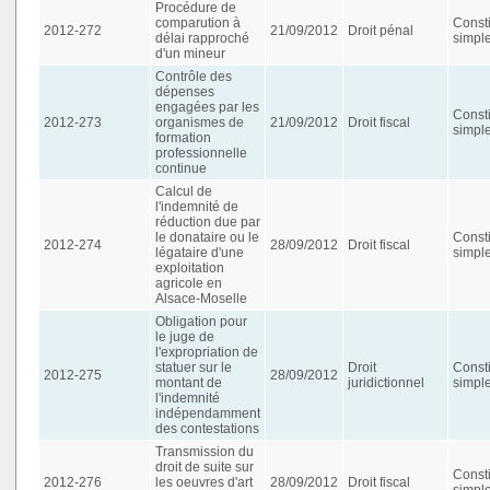
Procédure de
comparution à
Consti
2012-272
21/09/2012
Droit pénal
délai rapproché
simpl
d'un mineur
Contrôle des
dépenses
engagées par les
Consti
2012-273
organismes de
21/09/2012
Droit fiscal
simpl
formation
professionnelle
continue
Calcul de
l'indemnité de
réduction due par
le donataire ou le
Consti
2012-274
28/09/2012
Droit fiscal
légataire d'une
simpl
exploitation
agricole en
Alsace-Moselle
Obligation pour
le juge de
l'expropriation de
statuer sur le
Droit
Consti
2012-275
28/09/2012
montant de
juridictionnel
simpl
l'indemnité
indépendamment
des contestations
Transmission du
droit de suite sur
Consti
2012-276
les oeuvres d'art
28/09/2012
Droit fiscal
simpl