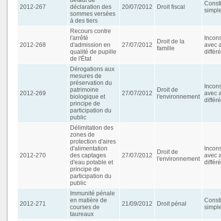
Consti
2012-267
déclaration des
20/07/2012
Droit fiscal
simpl
sommes versées
à des tiers
Recours contre
l'arrêté
Incons
Droit de la
2012-268
d'admission en
27/07/2012
avec 
famille
qualité de pupille
différ
de l'État
Dérogations aux
mesures de
préservation du
Incons
patrimoine
Droit de
2012-269
27/07/2012
avec 
biologique et
l'environnement
différ
principe de
participation du
public
Délimitation des
zones de
protection d'aires
d'alimentation
Incons
Droit de
2012-270
des captages
27/07/2012
avec 
l'environnement
d'eau potable et
différ
principe de
participation du
public
Immunité pénale
en matière de
Consti
2012-271
21/09/2012
Droit pénal
courses de
simpl
taureaux