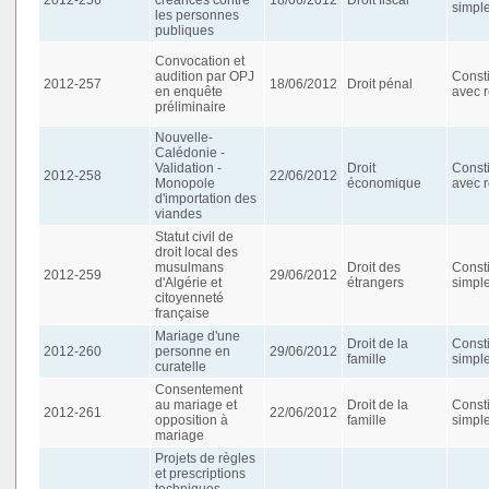
simpl
les personnes
publiques
Convocation et
audition par OPJ
Consti
2012-257
18/06/2012
Droit pénal
en enquête
avec r
préliminaire
Nouvelle-
Calédonie -
Validation -
Droit
Consti
2012-258
22/06/2012
Monopole
économique
avec r
d'importation des
viandes
Statut civil de
droit local des
musulmans
Droit des
Consti
2012-259
29/06/2012
d'Algérie et
étrangers
simpl
citoyenneté
française
Mariage d'une
Droit de la
Consti
2012-260
personne en
29/06/2012
famille
simpl
curatelle
Consentement
au mariage et
Droit de la
Consti
2012-261
22/06/2012
opposition à
famille
simpl
mariage
Projets de règles
et prescriptions
techniques