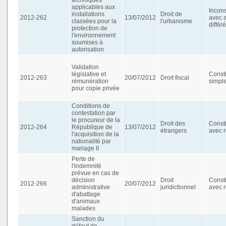
applicables aux
Incons
installations
Droit de
2012-262
13/07/2012
avec 
classées pour la
l'urbanisme
différ
protection de
l'environnement
soumises à
autorisation
Validation
législative et
Consti
2012-263
20/07/2012
Droit fiscal
rémunération
simpl
pour copie privée
Conditions de
contestation par
le procureur de la
Droit des
Consti
2012-264
République de
13/07/2012
étrangers
avec r
l'acquisition de la
nationalité par
mariage II
Perte de
l'indemnité
prévue en cas de
décision
Droit
Consti
2012-266
20/07/2012
administrative
juridictionnel
avec r
d'abattage
d'animaux
malades
Sanction du
défaut de