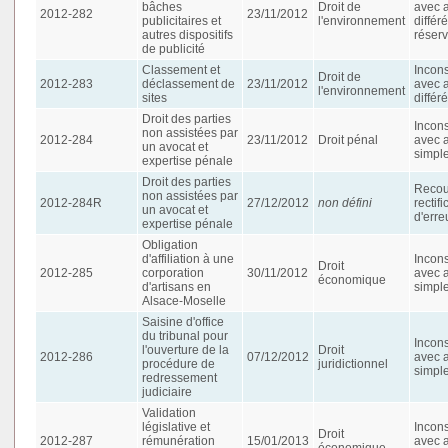
bâches
Droit de
avec 
2012-282
23/11/2012
publicitaires et
l'environnement
différé
autres dispositifs
réserv
de publicité
Classement et
Incons
Droit de
2012-283
déclassement de
23/11/2012
avec 
l'environnement
sites
différ
Droit des parties
Incons
non assistées par
2012-284
23/11/2012
Droit pénal
avec 
un avocat et
simpl
expertise pénale
Droit des parties
Recou
non assistées par
2012-284R
27/12/2012
non défini
rectifi
un avocat et
d'erre
expertise pénale
Obligation
d'affiliation à une
Incons
Droit
2012-285
corporation
30/11/2012
avec 
économique
d'artisans en
simpl
Alsace-Moselle
Saisine d'office
du tribunal pour
Incons
l'ouverture de la
Droit
2012-286
07/12/2012
avec 
procédure de
juridictionnel
simpl
redressement
judiciaire
Validation
législative et
Incons
Droit
2012-287
rémunération
15/01/2013
avec 
économique