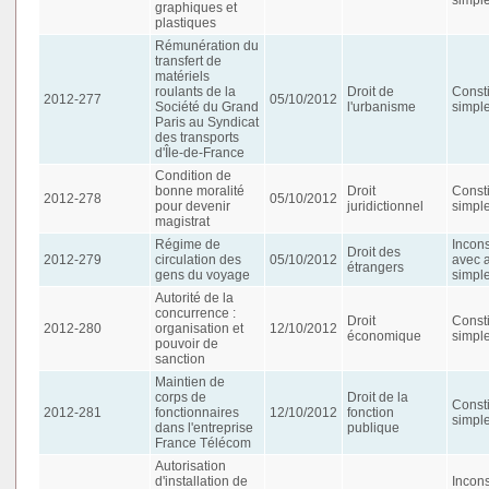
graphiques et
plastiques
Rémunération du
transfert de
matériels
roulants de la
Droit de
Consti
2012-277
05/10/2012
Société du Grand
l'urbanisme
simpl
Paris au Syndicat
des transports
d'Île-de-France
Condition de
bonne moralité
Droit
Consti
2012-278
05/10/2012
pour devenir
juridictionnel
simpl
magistrat
Régime de
Incons
Droit des
2012-279
circulation des
05/10/2012
avec 
étrangers
gens du voyage
simpl
Autorité de la
concurrence :
Droit
Consti
2012-280
organisation et
12/10/2012
économique
simpl
pouvoir de
sanction
Maintien de
corps de
Droit de la
Consti
2012-281
fonctionnaires
12/10/2012
fonction
simpl
dans l'entreprise
publique
France Télécom
Autorisation
d'installation de
Incons