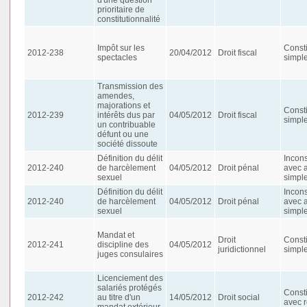
prioritaire de
constitutionnalité
Impôt sur les
Consti
2012-238
20/04/2012
Droit fiscal
spectacles
simpl
Transmission des
amendes,
majorations et
Consti
2012-239
intérêts dus par
04/05/2012
Droit fiscal
simpl
un contribuable
défunt ou une
société dissoute
Définition du délit
Incons
2012-240
de harcèlement
04/05/2012
Droit pénal
avec 
sexuel
simpl
Définition du délit
Incons
2012-240
de harcèlement
04/05/2012
Droit pénal
avec 
sexuel
simpl
Mandat et
Droit
Consti
2012-241
discipline des
04/05/2012
juridictionnel
simpl
juges consulaires
Licenciement des
salariés protégés
Consti
2012-242
au titre d'un
14/05/2012
Droit social
avec r
mandat extérieur