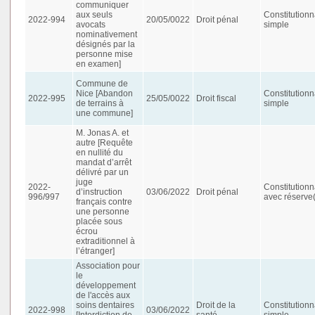
communiquer
aux seuls
Constitutionn
2022-994
20/05/0022
Droit pénal
avocats
simple
nominativement
désignés par la
personne mise
en examen]
Commune de
Nice [Abandon
Constitutionn
2022-995
25/05/0022
Droit fiscal
de terrains à
simple
une commune]
M. Jonas A. et
autre [Requête
en nullité du
mandat d’arrêt
délivré par un
juge
2022-
Constitutionn
d’instruction
03/06/2022
Droit pénal
996/997
avec réserve(
français contre
une personne
placée sous
écrou
extraditionnel à
l’étranger]
Association pour
le
développement
de l'accès aux
soins dentaires
Droit de la
Constitutionn
2022-998
03/06/2022
[Interdiction de
santé
simple