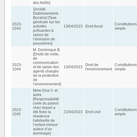
des forêts]
Société
Établissements
Bocahut [Taxe
générale sur les
2023-
Constitutionn
activités
13/04/2023
Droit fiscal
1043
simple
polluantes à
raison de
l’émission de
poussières]
M. Dominique B.
[Droits de visite,
de
communication
2023-
Droit de
Constitutionn
et de saisie des
13/04/2023
1044
l'environnement
simple
agents chargés
de la protection
de
l’environnement]
Mme Elsa V. et
autre
[Responsabilité
civile du parent
chez lequel a
2023-
Constitutionn
été fixée la
21/04/2023
Droit civil
1045
simple
résidence
habituelle de
l’enfant mineur
auteur d’un
dommage]