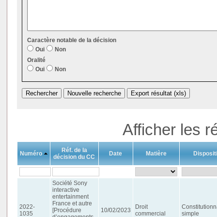
Caractère notable de la décision
Oui
Non
Oralité
Oui
Non
Afficher les r
Réf. de la
Numéro
Date
Matière
Dispositi
décision du CC
Société Sony
interactive
entertainment
France et autre
2022-
Droit
Constitutionn
[Procédure
10/02/2023
1035
commercial
simple
d’engagements