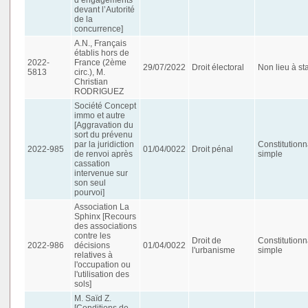
devant l’Autorité
de la
concurrence]
A.N., Français
établis hors de
2022-
France (2ème
29/07/2022
Droit électoral
Non lieu à st
5813
circ.), M.
Christian
RODRIGUEZ
Société Concept
immo et autre
[Aggravation du
sort du prévenu
par la juridiction
Constitutionn
2022-985
01/04/0022
Droit pénal
de renvoi après
simple
cassation
intervenue sur
son seul
pourvoi]
Association La
Sphinx [Recours
des associations
contre les
Droit de
Constitutionn
2022-986
décisions
01/04/0022
l'urbanisme
simple
relatives à
l'occupation ou
l'utilisation des
sols]
M. Saïd Z.
[Conditions de