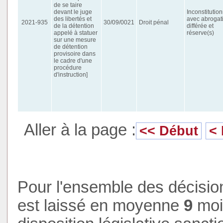
de se taire
devant le juge
Inconstitution
des libertés et
avec abrogat
2021-935
30/09/0021
Droit pénal
de la détention
différée et
appelé à statuer
réserve(s)
sur une mesure
de détention
provisoire dans
le cadre d'une
procédure
d'instruction]
Aller à la page :
<< Début
<
Pour l'ensemble des décision
est laissé en moyenne
9
mois