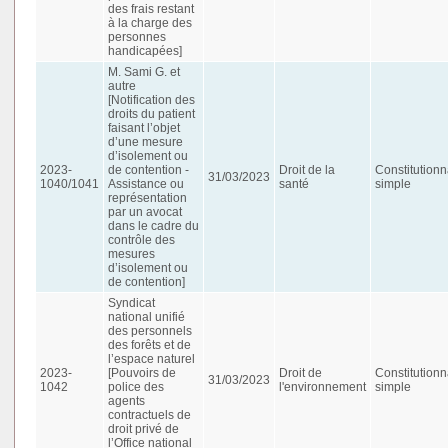
des frais restant
à la charge des
personnes
handicapées]
M. Sami G. et
autre
[Notification des
droits du patient
faisant l’objet
d’une mesure
d’isolement ou
2023-
de contention -
Droit de la
Constitutionn
31/03/2023
1040/1041
Assistance ou
santé
simple
représentation
par un avocat
dans le cadre du
contrôle des
mesures
d’isolement ou
de contention]
Syndicat
national unifié
des personnels
des forêts et de
l’espace naturel
2023-
[Pouvoirs de
Droit de
Constitutionn
31/03/2023
1042
police des
l'environnement
simple
agents
contractuels de
droit privé de
l’Office national