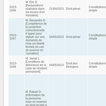
M. Éric D.
[Perquisitions
2023-
Constitutionn
réalisées dans
21/04/2023
Droit pénal
1046
simple
les locaux d'un
ministère]
M. Alexandre G.
[Compétence de
la juridiction
correctionnelle
d’appel pour
2023-
Constitutionn
statuer sur une
04/05/2023
Droit pénal
1047
simple
demande de
mise en liberté
formée en cas
de pourvoi en
cassation]
M. Jamal L.
[Conditions de
2023-
Droit des
Constitutionn
délivrance de la
04/05/2023
1048
étrangers
simple
carte de résident
permanent]
M. Rabah D.
[Information de
la personne
mise en examen
du droit qu'elle a