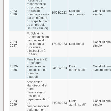
[Régime de
responsabilité
du producteur
2023-
en cas de
Droit des
Constitutionn
10/03/2023
1036
dommage causé
assurances
simple
par un élément
du corps humain
ou un produit
issu de celui-ci]
M. Sylvain K.
[Communication
des pièces du
2023-
Constitutionn
dossier de la
17/03/2023
Droit pénal
1037
simple
procédure
d’instruction à
un tiers]
Mme Nacéra Z.
[Procédure
2023-
administrative
Droit
Constitutionn
24/03/2023
1038
d’expulsion du
administratif
avec réserve(
domicile
d’autrui]
Association
Handi-social et
autre
[Financement
des fonds
départementaux
2023-
Droit
Constitutionn
de
24/03/2023
1039
administratif
simple
compensation et
plafonnement