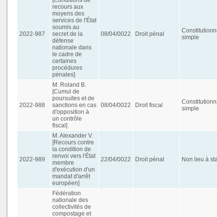
recours aux
moyens des
services de l'État
soumis au
Constitutionn
2022-987
secret de la
08/04/0022
Droit pénal
simple
défense
nationale dans
le cadre de
certaines
procédures
pénales]
M. Roland B.
[Cumul de
poursuites et de
Constitutionn
2022-988
sanctions en cas
08/04/0022
Droit fiscal
simple
d'opposition à
un contrôle
fiscal]
M. Alexander V.
[Recours contre
la condition de
renvoi vers l'État
2022-989
22/04/0022
Droit pénal
Non lieu à st
membre
d'exécution d'un
mandat d'arrêt
européen]
Fédération
nationale des
collectivités de
compostage et