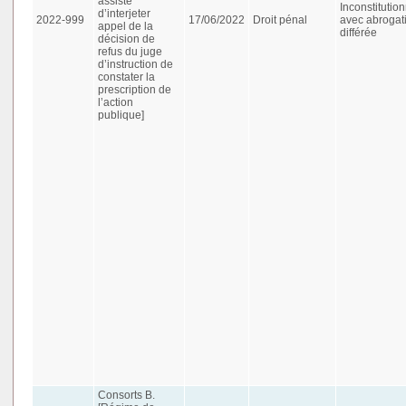
assisté
Inconstitution
d’interjeter
2022-999
17/06/2022
Droit pénal
avec abrogat
appel de la
différée
décision de
refus du juge
d’instruction de
constater la
prescription de
l’action
publique]
Consorts B.