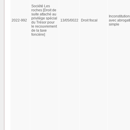
Société Les
roches [Droit de
suite attaché au
Inconstitution
privilège spécial
2022-992
13/05/0022
Droit fiscal
avec abrogat
du Trésor pour
simple
le recouvrement
de la taxe
foncière]