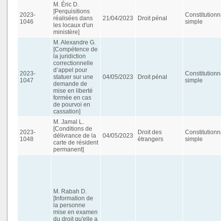
M. Éric D.
[Perquisitions
2023-
Constitutionn
réalisées dans
21/04/2023
Droit pénal
1046
simple
les locaux d'un
ministère]
M. Alexandre G.
[Compétence de
la juridiction
correctionnelle
d’appel pour
2023-
Constitutionn
statuer sur une
04/05/2023
Droit pénal
1047
simple
demande de
mise en liberté
formée en cas
de pourvoi en
cassation]
M. Jamal L.
[Conditions de
2023-
Droit des
Constitutionn
délivrance de la
04/05/2023
1048
étrangers
simple
carte de résident
permanent]
M. Rabah D.
[Information de
la personne
mise en examen
du droit qu'elle a