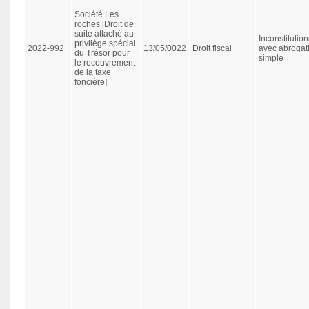
Société Les
roches [Droit de
suite attaché au
Inconstitution
privilège spécial
2022-992
13/05/0022
Droit fiscal
avec abrogat
du Trésor pour
simple
le recouvrement
de la taxe
foncière]