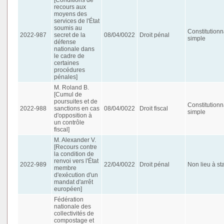
recours aux
moyens des
services de l'État
soumis au
Constitutionn
2022-987
secret de la
08/04/0022
Droit pénal
simple
défense
nationale dans
le cadre de
certaines
procédures
pénales]
M. Roland B.
[Cumul de
poursuites et de
Constitutionn
2022-988
sanctions en cas
08/04/0022
Droit fiscal
simple
d'opposition à
un contrôle
fiscal]
M. Alexander V.
[Recours contre
la condition de
renvoi vers l'État
2022-989
22/04/0022
Droit pénal
Non lieu à st
membre
d'exécution d'un
mandat d'arrêt
européen]
Fédération
nationale des
collectivités de
compostage et