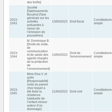
des forêts]
Société
Établissements
Bocahut [Taxe
générale sur les
2023-
Constitutionn
activités
13/04/2023
Droit fiscal
1043
simple
polluantes à
raison de
l’émission de
poussières]
M. Dominique B.
[Droits de visite,
de
communication
2023-
Droit de
Constitutionn
et de saisie des
13/04/2023
1044
l'environnement
simple
agents chargés
de la protection
de
l’environnement]
Mme Elsa V. et
autre
[Responsabilité
civile du parent
chez lequel a
2023-
Constitutionn
été fixée la
21/04/2023
Droit civil
1045
simple
résidence
habituelle de
l’enfant mineur
auteur d’un
dommage]