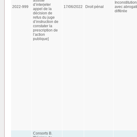
assisté
Inconstitution
d’interjeter
2022-999
17/06/2022
Droit pénal
avec abrogat
appel de la
différée
décision de
refus du juge
d’instruction de
constater la
prescription de
l’action
publique]
Consorts B.