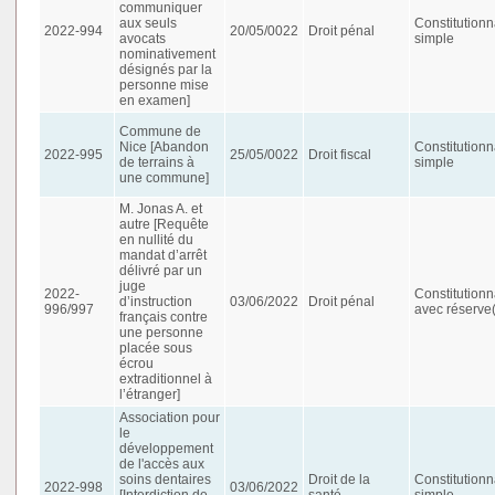
communiquer
aux seuls
Constitutionn
2022-994
20/05/0022
Droit pénal
avocats
simple
nominativement
désignés par la
personne mise
en examen]
Commune de
Nice [Abandon
Constitutionn
2022-995
25/05/0022
Droit fiscal
de terrains à
simple
une commune]
M. Jonas A. et
autre [Requête
en nullité du
mandat d’arrêt
délivré par un
juge
2022-
Constitutionn
d’instruction
03/06/2022
Droit pénal
996/997
avec réserve(
français contre
une personne
placée sous
écrou
extraditionnel à
l’étranger]
Association pour
le
développement
de l'accès aux
soins dentaires
Droit de la
Constitutionn
2022-998
03/06/2022
[Interdiction de
santé
simple