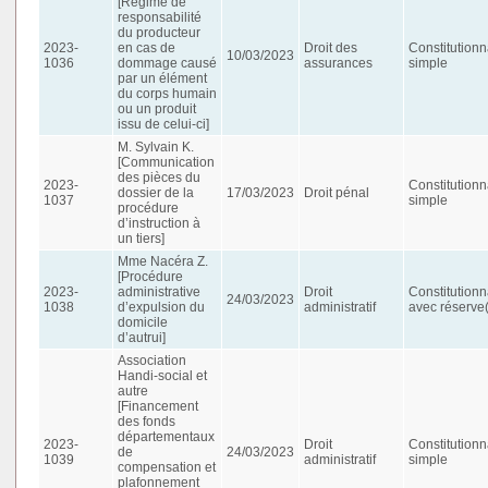
[Régime de
responsabilité
du producteur
2023-
en cas de
Droit des
Constitutionn
10/03/2023
1036
dommage causé
assurances
simple
par un élément
du corps humain
ou un produit
issu de celui-ci]
M. Sylvain K.
[Communication
des pièces du
2023-
Constitutionn
dossier de la
17/03/2023
Droit pénal
1037
simple
procédure
d’instruction à
un tiers]
Mme Nacéra Z.
[Procédure
2023-
administrative
Droit
Constitutionn
24/03/2023
1038
d’expulsion du
administratif
avec réserve(
domicile
d’autrui]
Association
Handi-social et
autre
[Financement
des fonds
départementaux
2023-
Droit
Constitutionn
de
24/03/2023
1039
administratif
simple
compensation et
plafonnement