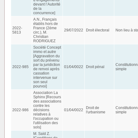
devant l’Autorité
de la
concurrence]
A.N., Français
établis hors de
2022-
France (2ème
29/07/2022
Droit électoral
Non lieu à st
5813
circ.), M.
Christian
RODRIGUEZ
Société Concept
immo et autre
[Aggravation du
sort du prévenu
par la juridiction
Constitutionn
2022-985
01/04/0022
Droit pénal
de renvoi après
simple
cassation
intervenue sur
son seul
pourvoi]
Association La
Sphinx [Recours
des associations
contre les
Droit de
Constitutionn
2022-986
décisions
01/04/0022
l'urbanisme
simple
relatives à
l'occupation ou
l'utilisation des
sols]
M. Saïd Z.
[Conditions de