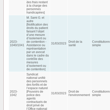
des frais restant
à la charge des
personnes
handicapées]
M. Sami G. et
autre
[Notification des
droits du patient
faisant l’objet
d’une mesure
d’isolement ou
2023-
de contention -
Droit de la
Constitutionn
31/03/2023
1040/1041
Assistance ou
santé
simple
représentation
par un avocat
dans le cadre du
contrôle des
mesures
d’isolement ou
de contention]
Syndicat
national unifié
des personnels
des forêts et de
l’espace naturel
2023-
[Pouvoirs de
Droit de
Constitutionn
31/03/2023
1042
police des
l'environnement
simple
agents
contractuels de
droit privé de
l’Office national