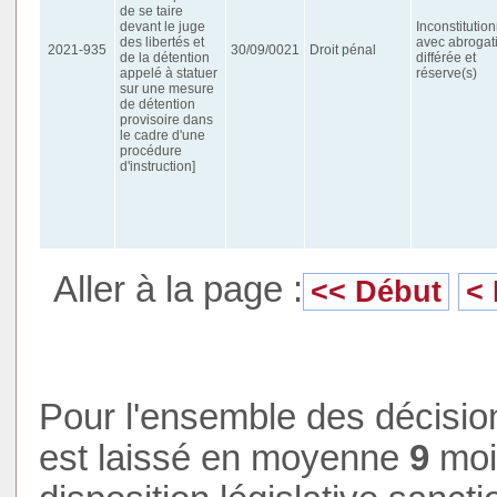
de se taire
devant le juge
Inconstitution
des libertés et
avec abrogat
2021-935
30/09/0021
Droit pénal
de la détention
différée et
appelé à statuer
réserve(s)
sur une mesure
de détention
provisoire dans
le cadre d'une
procédure
d'instruction]
Aller à la page :
<< Début
<
Pour l'ensemble des décision
est laissé en moyenne
9
mois