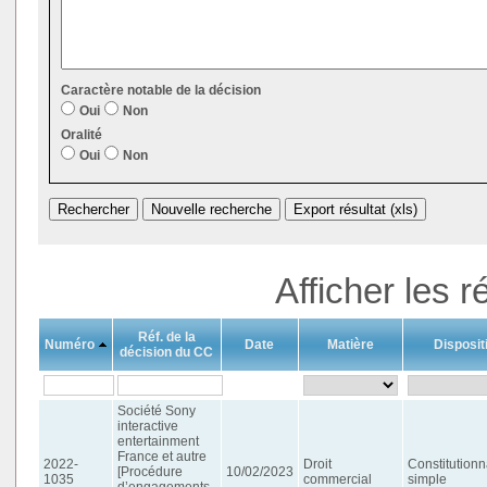
Caractère notable de la décision
Oui
Non
Oralité
Oui
Non
Afficher les r
Réf. de la
Numéro
Date
Matière
Dispositi
décision du CC
Société Sony
interactive
entertainment
France et autre
2022-
Droit
Constitutionn
[Procédure
10/02/2023
1035
commercial
simple
d’engagements