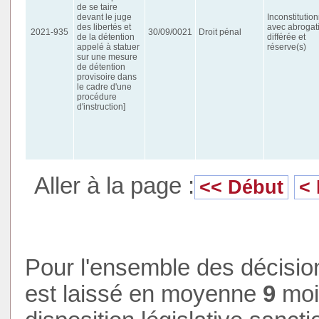
de se taire
devant le juge
Inconstitution
des libertés et
avec abrogat
2021-935
30/09/0021
Droit pénal
de la détention
différée et
appelé à statuer
réserve(s)
sur une mesure
de détention
provisoire dans
le cadre d'une
procédure
d'instruction]
Aller à la page :
<< Début
<
Pour l'ensemble des décision
est laissé en moyenne
9
mois