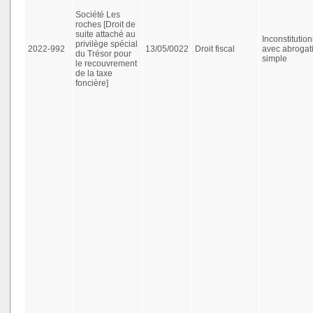
Société Les
roches [Droit de
suite attaché au
Inconstitution
privilège spécial
2022-992
13/05/0022
Droit fiscal
avec abrogat
du Trésor pour
simple
le recouvrement
de la taxe
foncière]