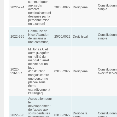
communiquer
aux seuls
Constitutionn
2022-994
20/05/0022
Droit pénal
avocats
simple
nominativement
désignés par la
personne mise
en examen]
Commune de
Nice [Abandon
Constitutionn
2022-995
25/05/0022
Droit fiscal
de terrains à
simple
une commune]
M. Jonas A. et
autre [Requête
en nullité du
mandat d’arrêt
délivré par un
juge
2022-
Constitutionn
d’instruction
03/06/2022
Droit pénal
996/997
avec réserve(
français contre
une personne
placée sous
écrou
extraditionnel à
l’étranger]
Association pour
le
développement
de l'accès aux
soins dentaires
Droit de la
Constitutionn
2022-998
03/06/2022
[Interdiction de
santé
simple