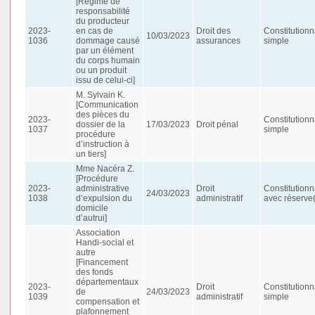
[Régime de
responsabilité
du producteur
2023-
en cas de
Droit des
Constitutionn
10/03/2023
1036
dommage causé
assurances
simple
par un élément
du corps humain
ou un produit
issu de celui-ci]
M. Sylvain K.
[Communication
des pièces du
2023-
Constitutionn
dossier de la
17/03/2023
Droit pénal
1037
simple
procédure
d’instruction à
un tiers]
Mme Nacéra Z.
[Procédure
2023-
administrative
Droit
Constitutionn
24/03/2023
1038
d’expulsion du
administratif
avec réserve(
domicile
d’autrui]
Association
Handi-social et
autre
[Financement
des fonds
départementaux
2023-
Droit
Constitutionn
de
24/03/2023
1039
administratif
simple
compensation et
plafonnement