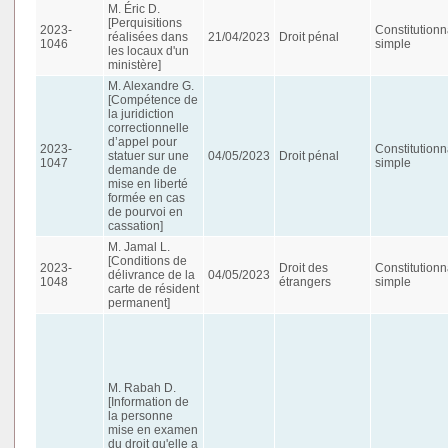
M. Éric D.
[Perquisitions
2023-
Constitutionn
réalisées dans
21/04/2023
Droit pénal
1046
simple
les locaux d'un
ministère]
M. Alexandre G.
[Compétence de
la juridiction
correctionnelle
d’appel pour
2023-
Constitutionn
statuer sur une
04/05/2023
Droit pénal
1047
simple
demande de
mise en liberté
formée en cas
de pourvoi en
cassation]
M. Jamal L.
[Conditions de
2023-
Droit des
Constitutionn
délivrance de la
04/05/2023
1048
étrangers
simple
carte de résident
permanent]
M. Rabah D.
[Information de
la personne
mise en examen
du droit qu'elle a