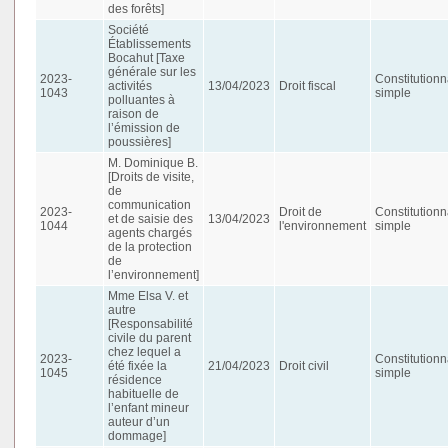
des forêts]
Société
Établissements
Bocahut [Taxe
générale sur les
2023-
Constitutionn
activités
13/04/2023
Droit fiscal
1043
simple
polluantes à
raison de
l’émission de
poussières]
M. Dominique B.
[Droits de visite,
de
communication
2023-
Droit de
Constitutionn
et de saisie des
13/04/2023
1044
l'environnement
simple
agents chargés
de la protection
de
l’environnement]
Mme Elsa V. et
autre
[Responsabilité
civile du parent
chez lequel a
2023-
Constitutionn
été fixée la
21/04/2023
Droit civil
1045
simple
résidence
habituelle de
l’enfant mineur
auteur d’un
dommage]