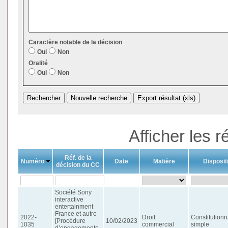
Caractère notable de la décision
Oui
Non
Oralité
Oui
Non
Afficher les r
Réf. de la
Numéro
Date
Matière
Dispositi
décision du CC
Société Sony
interactive
entertainment
France et autre
2022-
Droit
Constitutionn
[Procédure
10/02/2023
1035
commercial
simple
d’engagements