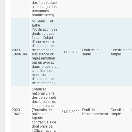
des frais restant
à la charge des
personnes
handicapées]
M. Sami G. et
autre
[Notification des
droits du patient
faisant l’objet
d’une mesure
d’isolement ou
2023-
de contention -
Droit de la
Constitutionn
31/03/2023
1040/1041
Assistance ou
santé
simple
représentation
par un avocat
dans le cadre du
contrôle des
mesures
d’isolement ou
de contention]
Syndicat
national unifié
des personnels
des forêts et de
l’espace naturel
2023-
[Pouvoirs de
Droit de
Constitutionn
31/03/2023
1042
police des
l'environnement
simple
agents
contractuels de
droit privé de
l’Office national