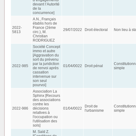
devant l’Autorité
de la
concurrence]
A.N., Français
établis hors de
2022-
France (2ème
29/07/2022
Droit électoral
Non lieu à st
5813
circ.), M.
Christian
RODRIGUEZ
Société Concept
immo et autre
[Aggravation du
sort du prévenu
par la juridiction
Constitutionn
2022-985
01/04/0022
Droit pénal
de renvoi après
simple
cassation
intervenue sur
son seul
pourvoi]
Association La
Sphinx [Recours
des associations
contre les
Droit de
Constitutionn
2022-986
décisions
01/04/0022
l'urbanisme
simple
relatives à
l'occupation ou
l'utilisation des
sols]
M. Saïd Z.
[Conditions de