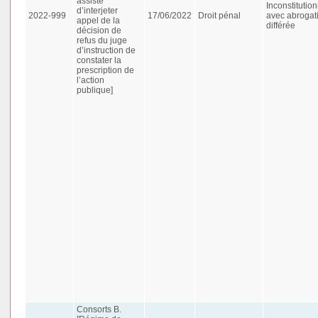
assisté
Inconstitution
d’interjeter
2022-999
17/06/2022
Droit pénal
avec abrogat
appel de la
différée
décision de
refus du juge
d’instruction de
constater la
prescription de
l’action
publique]
Consorts B.