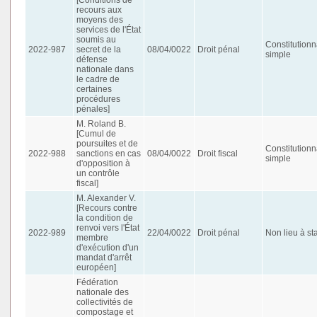
recours aux
moyens des
services de l'État
soumis au
Constitutionn
2022-987
secret de la
08/04/0022
Droit pénal
simple
défense
nationale dans
le cadre de
certaines
procédures
pénales]
M. Roland B.
[Cumul de
poursuites et de
Constitutionn
2022-988
sanctions en cas
08/04/0022
Droit fiscal
simple
d'opposition à
un contrôle
fiscal]
M. Alexander V.
[Recours contre
la condition de
renvoi vers l'État
2022-989
22/04/0022
Droit pénal
Non lieu à st
membre
d'exécution d'un
mandat d'arrêt
européen]
Fédération
nationale des
collectivités de
compostage et